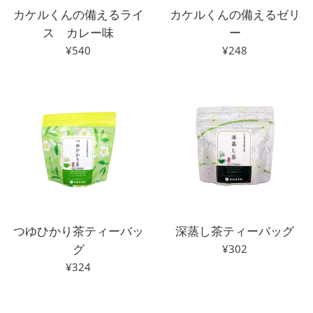
カケルくんの備えるライ
カケルくんの備えるゼリ
ス カレー味
ー
通
通
¥540
¥248
常
常
価
価
格
格
つゆひかり茶ティーバッ
深蒸し茶ティーバッグ
グ
通
¥302
常
通
¥324
価
常
格
価