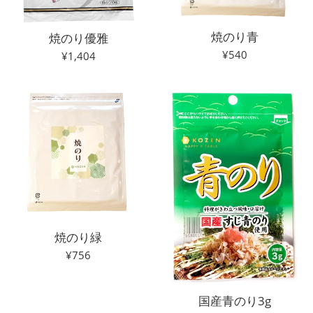
焼のり青
焼のり優雅
通
¥540
通
¥1,404
常
常
価
価
格
格
焼のり緑
通
¥756
常
価
国産青のり3g
格