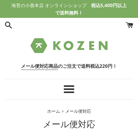
コ
海苔の小善本店 オンラインショップ
税込5,400円以上
ン
で送料無料！
テ
ン
ツ
に
ス
キ
ッ
メール便対応商品
のご注文で送料税込220円！
プ
す
る
メ
ニ
ュ
›
ホーム
メール便対応
ー
メール便対応