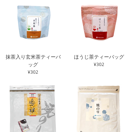
格
抹茶入り玄米茶ティーバ
ほうじ茶ティーバッグ
ッグ
通
¥302
常
通
¥302
価
常
格
価
格