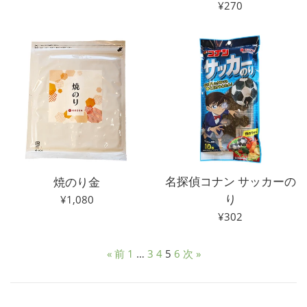
通
¥270
常
価
格
名探偵コナン サッカーの
焼のり金
り
通
¥1,080
常
通
¥302
価
常
格
価
« 前
1
…
3
4
5
6
次 »
格