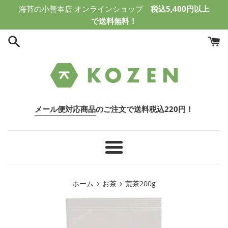
コ
海苔の小善本店 オンラインショップ
税込5,400円以上
ン
で送料無料！
テ
ン
ツ
に
ス
キ
ッ
メール便対応商品
のご注文で送料税込220円！
プ
す
る
メ
ニ
ュ
›
›
ホーム
お茶
荒茶200g
ー