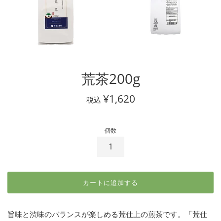
荒茶200g
通
¥1,620
税込
常
価
個数
格
カートに追加する
旨味と渋味のバランスが楽しめる荒仕上の煎茶です。「荒仕