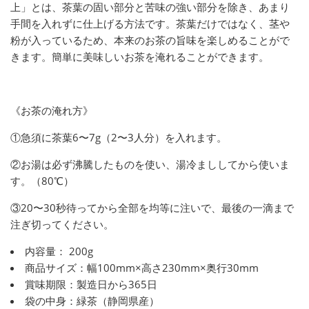
上」とは、茶葉の固い部分と苦味の強い部分を除き、あまり
手間を入れずに仕上げる方法です。茶葉だけではなく、茎や
粉が入っているため、本来のお茶の旨味を楽しめることがで
きます。簡単に美味しいお茶を淹れることができます。
《お茶の淹れ方》
①急須に茶葉6〜7g（2〜3人分）を入れます。
②お湯は必ず沸騰したものを使い、湯冷まししてから使いま
す。（80℃）
③20〜30秒待ってから全部を均等に注いで、最後の一滴まで
注ぎ切ってください。
内容量：
200g
商品サイズ：幅100mm×高さ230mm×奥行30mm
賞味期限：製造日から365日
袋の中身：緑茶（静岡県産）