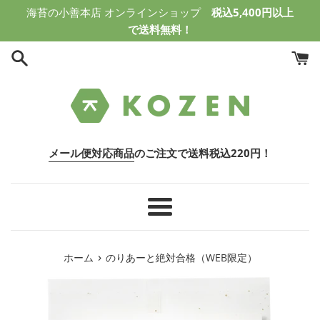
コ
海苔の小善本店 オンラインショップ
税込5,400円以上
ン
で送料無料！
テ
ン
ツ
に
ス
キ
ッ
メール便対応商品
のご注文で送料税込220円！
プ
す
る
メ
ニ
ュ
›
ホーム
のりあーと絶対合格（WEB限定）
ー