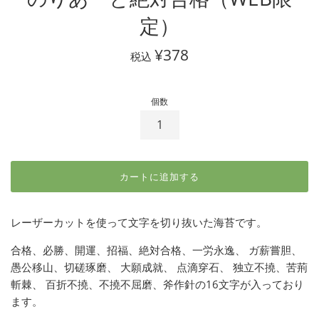
定）
通
¥378
税込
常
価
個数
格
カートに追加する
レーザーカットを使って文字を切り抜いた海苔です。
合格、必勝、開運、招福、絶対合格、一労永逸、
ガ薪嘗胆、
愚公移山、切磋琢磨、
大願成就、
点滴穿石、
独立不撓、苦荊
斬棘、
百折不撓、不撓不屈磨、斧作針の16文字が入っており
ます。