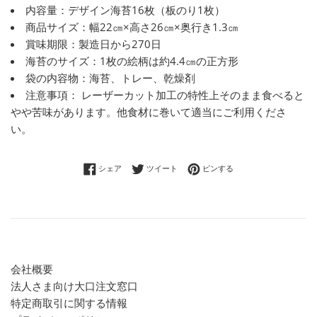
内容量：デザイン海苔16枚（板のり1枚）
商品サイズ：幅22㎝×高さ26㎝×奥行き1.3㎝
賞味期限：製造日から270日
海苔のサイズ：1枚の絵柄は約4.4㎝の正方形
袋の内容物：海苔、トレー、乾燥剤
注意事項： レーザーカット加工の特性上そのまま食べると
やや苦味があります。他食材に巻いて適当にご利用くださ
い。
Facebookでシェアする
Twitterに投稿する
Pinterestでピンする
シェア
ツイート
ピンする
会社概要
法人さま向け大口注文窓口
特定商取引に関する情報